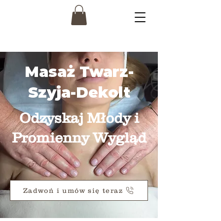
Masaż Twarz-
Szyja-Dekolt
Odzyskaj Młody i
Promienny Wygląd
Zadwoń i umów się teraz